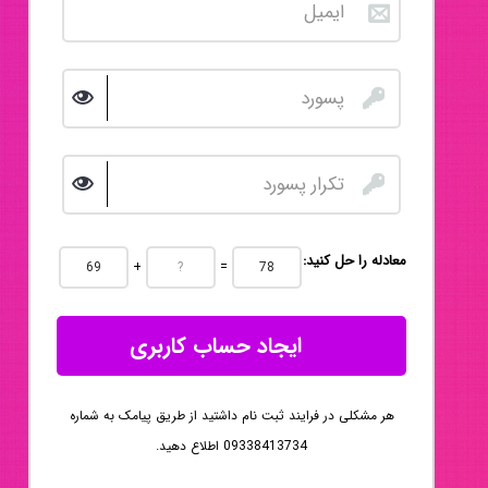
:معادله را حل کنید
+
=
ایجاد حساب کاربری
هر مشکلی در فرایند ثبت نام داشتید از طریق پیامک به شماره
09338413734 اطلاع دهید.