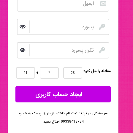
:معادله را حل کنید
+
=
ایجاد حساب کاربری
هر مشکلی در فرایند ثبت نام داشتید از طریق پیامک به شماره
09338413734 اطلاع دهید.