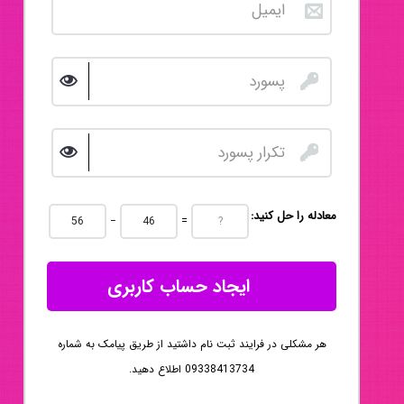
:معادله را حل کنید
−
=
ایجاد حساب کاربری
هر مشکلی در فرایند ثبت نام داشتید از طریق پیامک به شماره
09338413734 اطلاع دهید.