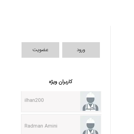
ورود
عضویت
ilhan200
کاربران ویژه
Radman Amini
Mohammad